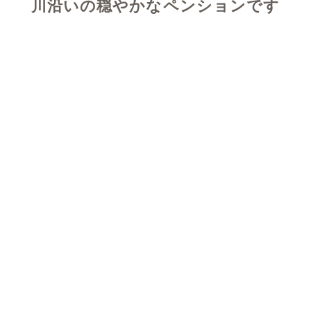
川沿いの穏やかなペンションです
温泉
ペンションゆふいんの庭園露天風呂と貸切風呂(家族風
呂)は、どちらも源泉100%掛け流しです。
提携ホテル「ゆふいん山水館」の大浴場とサウナもご利
用いただけます
(※別途追加料金)
温泉のご利用時間など