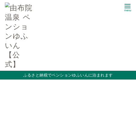
コ
ン
テ
ン
ツ
へ
移
動
ふるさと納税でペンションゆふいんに泊まれます